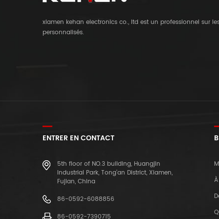
xiamen kehan electronics co., ltd est un professionnel sur l
personnalisés.
ENTRER EN CONTACT
B
5th floor of NO.3 building, Huangjin
M
Industrial Park, Tong'an District, Xiamen,
À
Fujian, China
D
86-0592-6088856
Q
86-0592-7390715