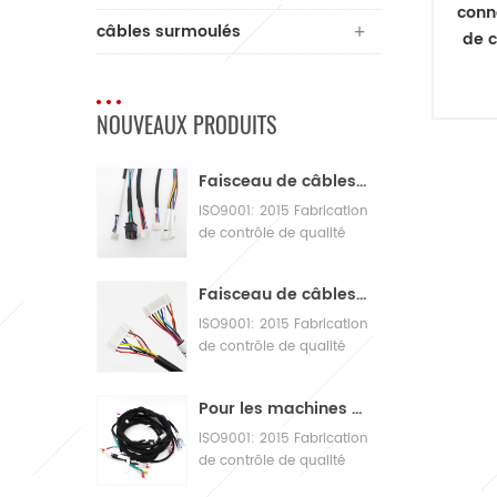
conn
câbles surmoulés
de 
pa
fa
NOUVEAUX PRODUITS
po
pa
re
Faisceau de câbles JST Patch Loom
ISO9001: 2015 Fabrication
con
de contrôle de qualité
de h
Assemblage de câbles de
amp
machines
co
Faisceau de câbles adaptateur de métier à tisser BNA 12v
pa
d
ISO9001: 2015 Fabrication
de contrôle de qualité
Assemblage de câbles de
machines
Pour les machines de boulangerie alimentaire avec de grands faisceaux de câbles
ISO9001: 2015 Fabrication
de contrôle de qualité
Assemblage de câbles de