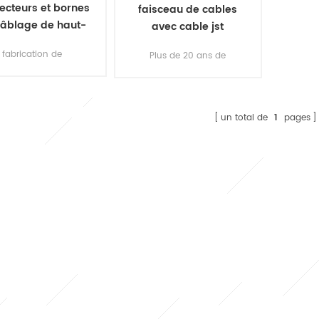
ecteurs et bornes
faisceau de cables
câblage de haut-
avec cable jst
rleur électrique
fabrication de
Plus de 20 ans de
isceaux de câbles
faisceaux de câbles
ur les gros haut-
professionnels & amp;
rleurs, le câble est
assemblage de câbles
couvert de mousse.
par le fabricant. & nbsp;
un total de
1
pages
services oem
disponibles pour
struire divers types
arnais de câbles et
; câbles dans votre
nception, n'hésitez
s à nous envoyer
es dessins ou des
images.