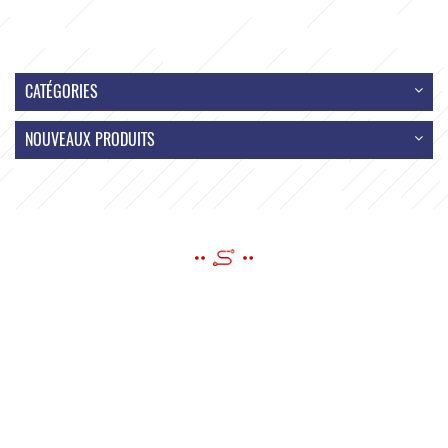
CATÉGORIES
NOUVEAUX PRODUITS
ENVOYER UN MESSAGE
Si vous avez des questions ou des suggestions, s'il vous plaît laissez-
nous un message, nous vous répondrons dès que possible!