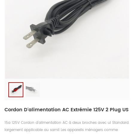
Cordon D'alimentation AC Extrémie 125V 2 Plug US
15a 125V Cordon d'alimentation AC à deux broches avec ul Standard.
largement applicable au samll Les appareils ménagers comme