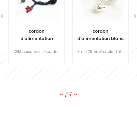
cordon
cordon
d'alimentation
d'alimentation blanc
personnalisé avec
mâle à prise
OEM personnalisé cordon d'alimentation avec différents standards cordons d'alimentation électrique. contactez-nous pour télécharger le catalogue de différents types de connecteurs de cordon d'alimentation électrique.
3m 0.75mm2 câble d'alimentation standard euro 3c certifié long cordon d'alimentation. la sécurité est la chose la plus importante lors de votre utilisation quotidienne. les cordons sont strictement conformes à la certification de sécurité 3c, tous sont conformes à la norme européenne.
borne en plastique
femelle
ENVOYER UN MESSAGE
Si vous avez des questions ou des suggestions, s'il vous plaît laissez-
nous un message, nous vous répondrons dès que possible!