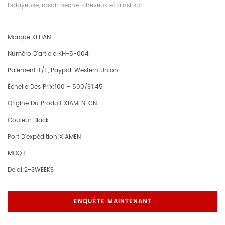
balayeuse, rasoir, sèche-cheveux et ainsi sur.
Marque:
KEHAN
Numéro D'article:
KH-5-004
Paiement:
T/T, Paypal, Western Union
Échelle Des Prix:
100 - 500/$1.45
Origine Du Produit:
XIAMEN, CN
Couleur:
Black
Port D'expédition:
XIAMEN
MOQ:
1
Delai:
2-3WEEKS
ENQUÊTE MAINTENANT