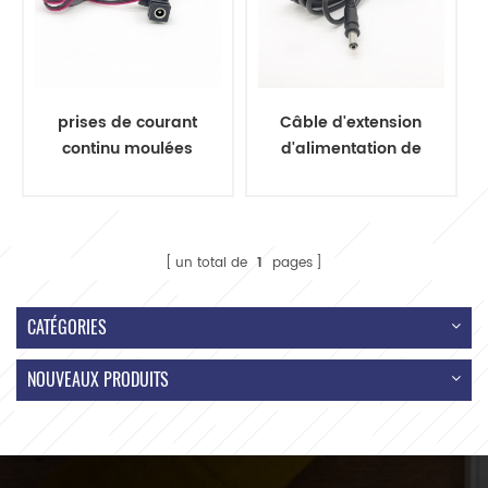
prises de courant
Câble d'extension
continu moulées
d'alimentation de
avec aimant en
prise de 5.5mm DC
ferrite
un total de
1
pages
CATÉGORIES
NOUVEAUX PRODUITS