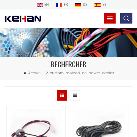
EN
FR
DE
ES
RECHERCHER
>
Accueil
custom-molded-dc-power-cables