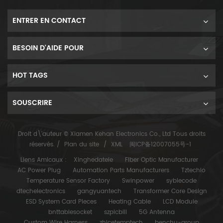
ENTRER EN CONTACT
BESOIN D'AIDE POUR
HOT TAGS
SOUSCRIRE
Droit d\'auteur © Xiamen Kehan Electronics Co., Ltd Tous droits
réservés. /
Plan du site
/
XML
闽ICP备12007055号-1
Liens Amicaux :
Xinghedatele
Fiber Optic Manufacturer
AC Power Plug
Automation Parts Manufacturers
Tztechio
Temperature Sensor Factory
Swinpower
syblecode
dtechelectronics
gangyuantech
Transformer Core Design
ESD System Card Pieces
Heating Cable
LCD Module
bnttablesocket
szpicbill
5G Antenna
Custom Wire Harness
zhicetemptech
benchu-group