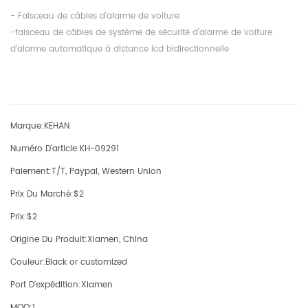
- Faisceau de câbles d'alarme de voiture
-faisceau de câbles de système de sécurité d'alarme de voiture
d'alarme automatique à distance lcd bidirectionnelle
Marque:
KEHAN
Numéro D'article:
KH-09291
Paiement:
T/T, Paypal, Western Union
Prix Du Marché:
$2
Prix:
$2
Origine Du Produit:
Xiamen, China
Couleur:
Black or customized
Port D'expédition:
Xiamen
MOQ:
1