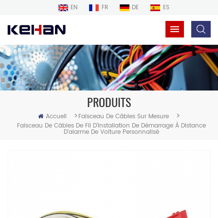
EN
FR
DE
ES
PRODUITS
>
>
Accueil
Faisceau De Câbles Sur Mesure
Faisceau De Câbles De Fil D'installation De Démarrage À Distance
D'alarme De Voiture Personnalisé