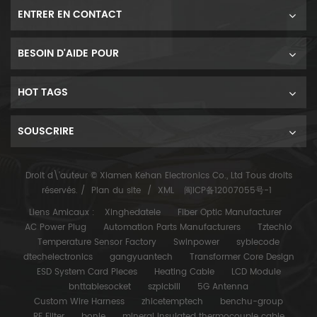
ENTRER EN CONTACT
BESOIN D'AIDE POUR
HOT TAGS
SOUSCRIRE
Droit d\'auteur © Xiamen Kehan Electronics Co., Ltd Tous droits
réservés. /
Plan du site
/
XML
闽ICP备12007055号-1
Liens Amicaux :
Xinghedatele
Fiber Optic Manufacturer
AC Power Plug
Automation Parts Manufacturers
Tztechio
Temperature Sensor Factory
Swinpower
syblecode
dtechelectronics
gangyuantech
Transformer Core Design
ESD System Card Pieces
Heating Cable
LCD Module
bnttablesocket
szpicbill
5G Antenna
Custom Wire Harness
zhicetemptech
benchu-group
RF Filter
bonle
mineral insulated thermocouple cable