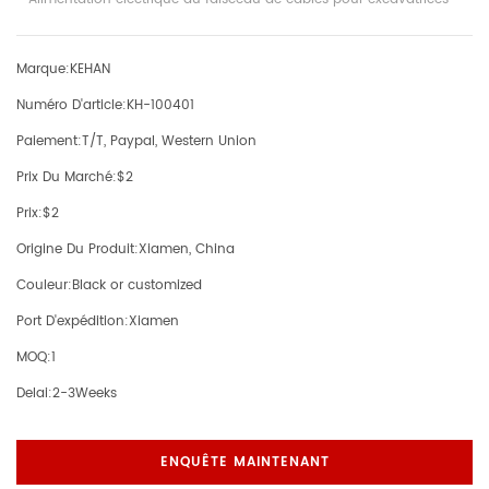
Marque:
KEHAN
Numéro D'article:
KH-100401
Paiement:
T/T, Paypal, Western Union
Prix Du Marché:
$2
Prix:
$2
Origine Du Produit:
Xiamen, China
Couleur:
Black or customized
Port D'expédition:
Xiamen
MOQ:
1
Delai:
2-3Weeks
ENQUÊTE MAINTENANT