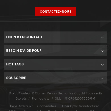
CONTACTEZ-NOUS
ENTRER EN CONTACT
BESOIN D'AIDE POUR
HOT TAGS
SOUSCRIRE
Droit d\'auteur © Xiamen Kehan Electronics Co., Ltd Tous droits
réservés. /
Plan du site
/
XML
闽ICP备12007055号-1
Liens Amicaux :
Xinghedatele
Fiber Optic Manufacturer