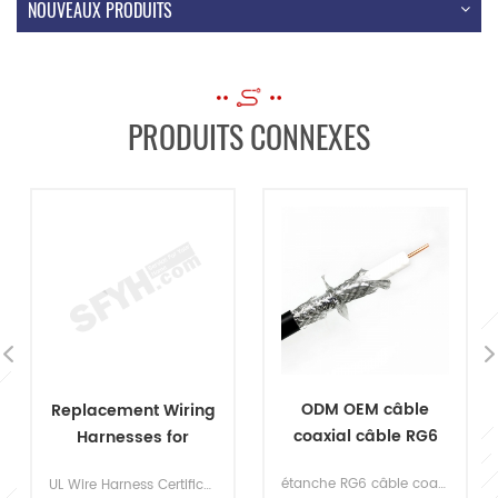
NOUVEAUX PRODUITS
PRODUITS CONNEXES
ODM OEM câble
Replacement Wiring
coaxial câble RG6
Harnesses for
RG58 cuivre pur
Aftermarket Car
étanche RG6 câble coaxial RG58
UL Wire Harness Certification, ISO9001:2015 Qaulity control manufacturing Machinery Cable Assembly Aftermarket Car Stereos Universal Replacement Harness Price: Contact us for pricing
Coamial câble
Stereos