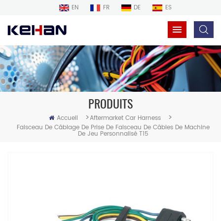
EN
FR
DE
ES
PRODUITS
>
>
Accueil
Aftermarket Car Harness
Faisceau De Câblage De Prise De Faisceau De Câbles De Machine
De Jeu Personnalisé T15