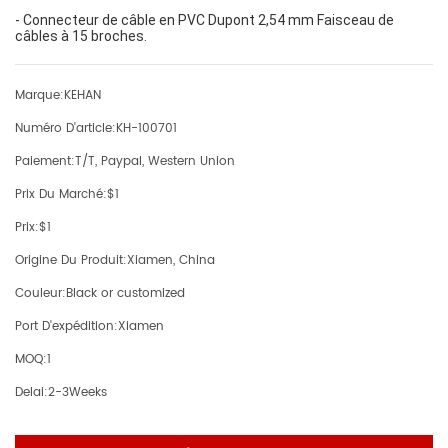
-
Connecteur de câble en PVC Dupont 2,54 mm Faisceau de
câbles à 15 broches.
Marque:
KEHAN
Numéro D'article:
KH-100701
Paiement:
T/T, Paypal, Western Union
Prix Du Marché:
$1
Prix:
$1
Origine Du Produit:
Xiamen, China
Couleur:
Black or customized
Port D'expédition:
Xiamen
MOQ:
1
Delai:
2-3Weeks