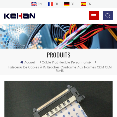
EN
FR
DE
ES
PRODUITS
>
>
Accueil
Câble Plat Flexible Personnalisé
Faisceau De Câbles À 15 Broches Conforme Aux Normes ODM OEM
RoHS