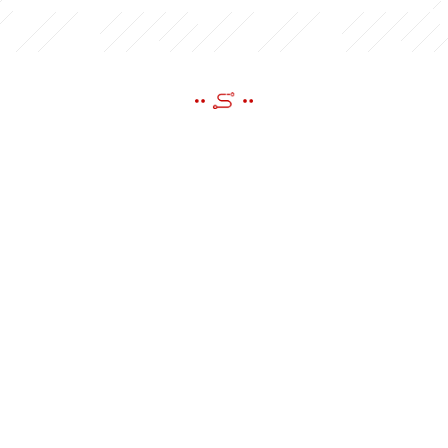
ENVOYER UN MESSAGE
Si vous avez des questions ou des suggestions, s'il vous plaît laissez-
nous un message, nous vous répondrons dès que possible!