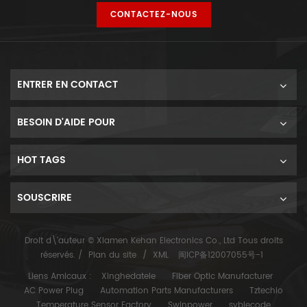
CONTACTEZ-NOUS
ENTRER EN CONTACT
BESOIN D'AIDE POUR
HOT TAGS
SOUSCRIRE
Droit d\'auteur © Xiamen Kehan Electronics Co., Ltd Tous droits
réservés. /
Plan du site
/
XML
闽ICP备12007055号-1
Liens Amicaux :
Xinghedatele
Fiber Optic Manufacturer
AC Power Plug
Automation Parts Manufacturers
Tztechio
Temperature Sensor Factory
Swinpower
syblecode