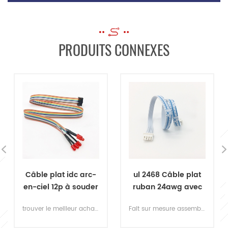
PRODUITS CONNEXES
ul 2468 Câble plat
ul 2651 câble plat
ruban 24awg avec
28awg 26 broches
connecteur jst 4pin
idc
Fait sur mesure assemblages de câbles plats ul 2468 avec connecteurs jst 4 broches. il s'agit d'un faisceau de câbles universel qui est utilisé pour la ligne de réinitialisation du filtre dans le chauffe-eau ou tout autre équipement au besoin.
universel câbles plats IDC , contactez-nous pour les échantillons gratuits en stock afin de vérifier la qualité, ou pour personnaliser votre design.