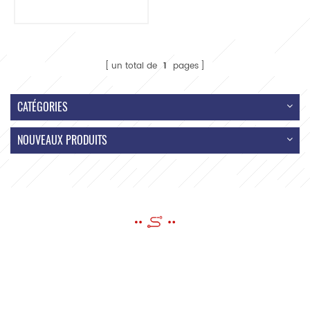
connecteur 16
broches OBD OBD1
OBD2
un total de
1
pages
CATÉGORIES
NOUVEAUX PRODUITS
ENVOYER UN MESSAGE
Si vous avez des questions ou des suggestions, s'il vous plaît laissez-
nous un message, nous vous répondrons dès que possible!