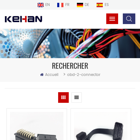
EN
FR
DE
ES
RECHERCHER
>
Accueil
obd-2-connector