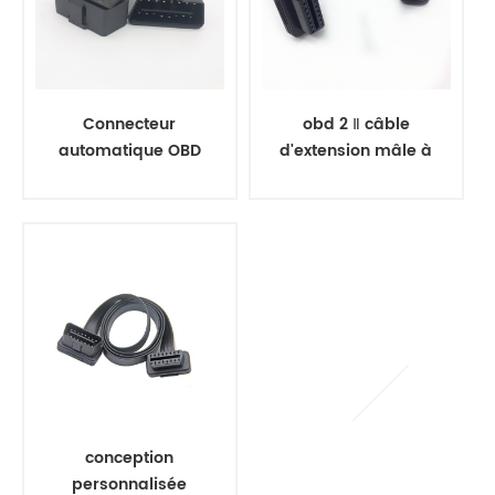
Connecteur
obd 2 Ⅱ câble
automatique OBD
d'extension mâle à
2 angle droit 16pin
femelle
conception
personnalisée