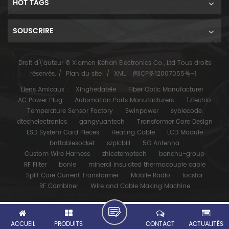
HOT TAGS
SOUSCRIRE
Droit d\'auteur © Xiamen Kehan Electronics Co., Ltd Tous droits
réservés. /
Plan du site
/
XML
闽ICP备12007055号-1
Liens Amicaux :
Xinghedatele
Fiber Optic Manufacturer
AC Power Plug
Automation Parts Manufacturers
Tztechio
Temperature Sensor Factory
Swinpower
syblecode
dtechelectronics
gangyuantech
Transformer Core Design
ESD System Card Pieces
Heating Cable
LCD Module
bnttablesocket
szpicbill
5G Antenna
Custom Wire Harness
zhicetemptech
benchu-group
RF Filter
bonle
mineral insulated thermocouple cable
Split Core Current Transformer
Mobile Radio
locstar
RF Combiner
Wire and Cable Making Machine
ACCUEIL
PRODUITS
CONTACT
ACTUALITÉS