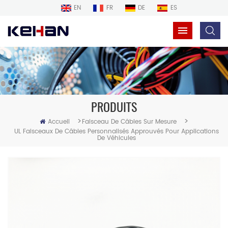
EN
FR
DE
ES
PRODUITS
>
>
Accueil
Faisceau De Câbles Sur Mesure
UL Faisceaux De Câbles Personnalisés Approuvés Pour Applications
De Véhicules