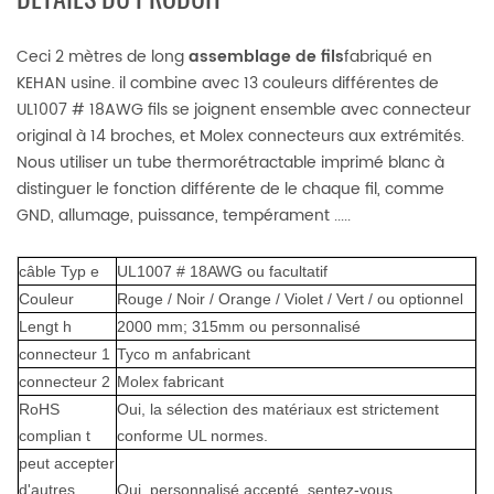
Ceci 2 mètres de long
assemblage de fils
fabriqué en
KEHAN usine. il combine avec 13 couleurs différentes de
UL1007 # 18AWG fils se joignent ensemble avec connecteur
original à 14 broches, et Molex connecteurs aux extrémités.
Nous utiliser un tube thermorétractable imprimé blanc à
distinguer le fonction différente de le chaque fil, comme
GND, allumage, puissance, tempérament .....
câble
Typ
e
UL1007 # 18AWG ou facultatif
Couleur
Rouge / Noir / Orange / Violet / Vert / ou optionnel
Lengt
h
2000 mm;
315mm ou personnalisé
connecteur
1
Tyco m
anfabricant
connecteur 2
Molex fabricant
RoHS
Oui,
la sélection des matériaux est strictement
complian
t
conforme UL normes.
peut accepter
d'autres
Oui, personnalisé accepté, sentez-vous