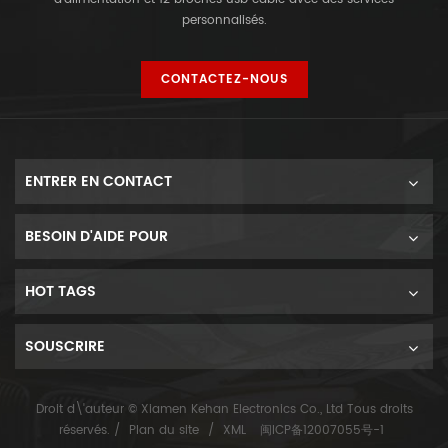
personnalisés.
CONTACTEZ-NOUS
ENTRER EN CONTACT
BESOIN D'AIDE POUR
HOT TAGS
SOUSCRIRE
Droit d\'auteur © Xiamen Kehan Electronics Co., Ltd Tous droits
réservés. /
Plan du site
/
XML
闽ICP备12007055号-1