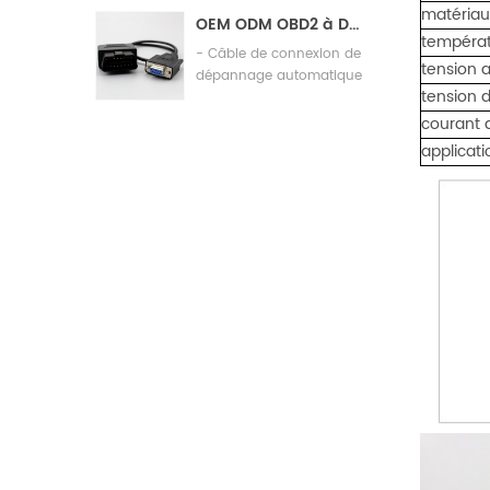
machines
matériau
OEM ODM OBD2 à DB9 Câble de raccordement de diagnostic de l'automobile par câble
températ
- Câble de connexion de
tension a
dépannage automatique
tension 
courant 
applicati