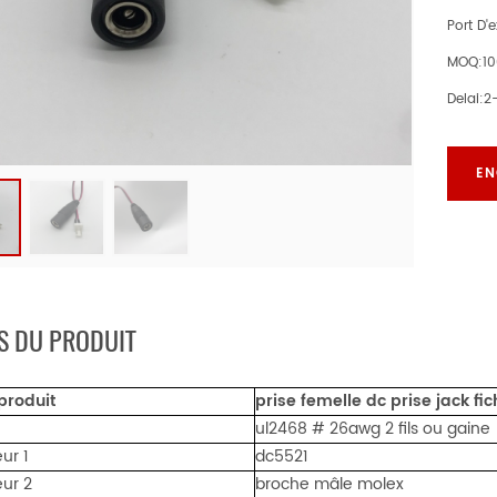
Port D'
MOQ:
1
Delai:
2
EN
S DU PRODUIT
produit
prise femelle dc prise jack fic
ul2468 # 26awg 2 fils ou gaine
ur 1
dc5521
ur 2
broche mâle molex