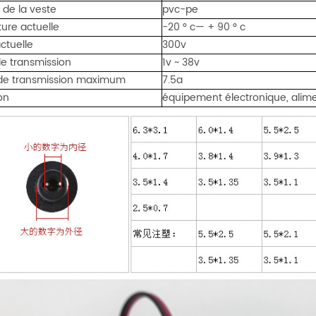
 de la veste
pvc-pe
ure actuelle
-20 ° c— + 90 ° c
ctuelle
300v
de transmission
1v ~ 38v
de transmission maximum
7.5a
on
équipement électronique, alim