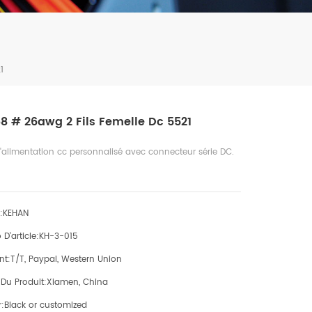
1
8 # 26awg 2 Fils Femelle Dc 5521
'alimentation cc personnalisé avec connecteur série DC.
:
KEHAN
D'article:
KH-3-015
nt:
T/T, Paypal, Western Union
 Du Produit:
Xiamen, China
:
Black or customized