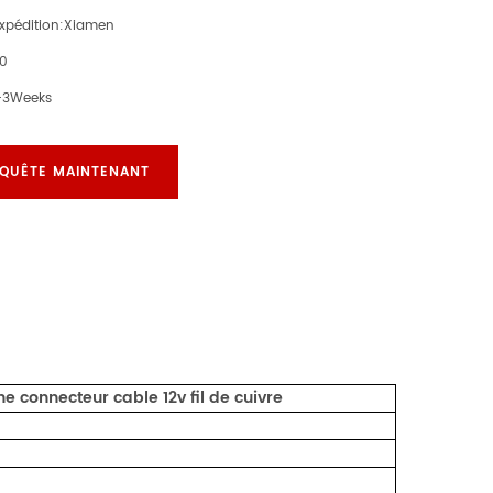
expédition:
Xiamen
00
-3Weeks
QUÊTE MAINTENANT
he connecteur cable 12v fil de cuivre