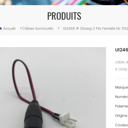
PRODUITS
>
>
Accueil
Câbles Surmoulés
Ul2468 # 26awg 2 Fils Femelle Dc 552
Ul246
câble d
& nbsp;
Marque
Numéro 
Paieme
Origine
Couleur