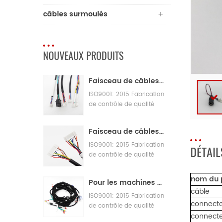
câbles surmoulés
NOUVEAUX PRODUITS
Faisceau de câbles JST Patch Loom
ISO9001: 2015 Fabrication
de contrôle de qualité
Assemblage de câbles de
machines
Faisceau de câbles adaptateur de métier à tisser BNA 12v
ISO9001: 2015 Fabrication
DÉTAIL
de contrôle de qualité
Assemblage de câbles de
machines
nom du 
Pour les machines de boulangerie alimentaire avec de grands faisceaux de câbles
câble
ISO9001: 2015 Fabrication
connecte
de contrôle de qualité
connecte
Assemblage de câbles de