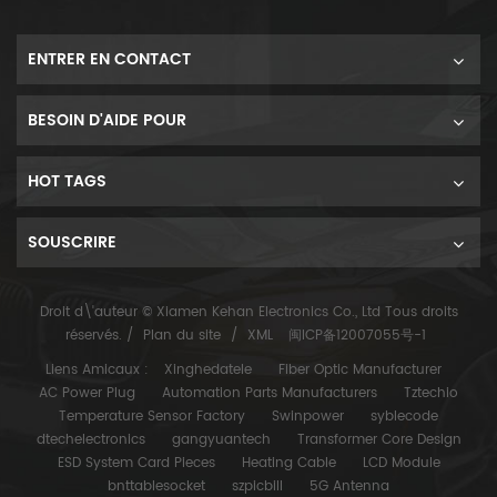
ENTRER EN CONTACT
BESOIN D'AIDE POUR
HOT TAGS
SOUSCRIRE
Droit d\'auteur © Xiamen Kehan Electronics Co., Ltd Tous droits
réservés. /
Plan du site
/
XML
闽ICP备12007055号-1
Liens Amicaux :
Xinghedatele
Fiber Optic Manufacturer
AC Power Plug
Automation Parts Manufacturers
Tztechio
Temperature Sensor Factory
Swinpower
syblecode
dtechelectronics
gangyuantech
Transformer Core Design
ESD System Card Pieces
Heating Cable
LCD Module
bnttablesocket
szpicbill
5G Antenna