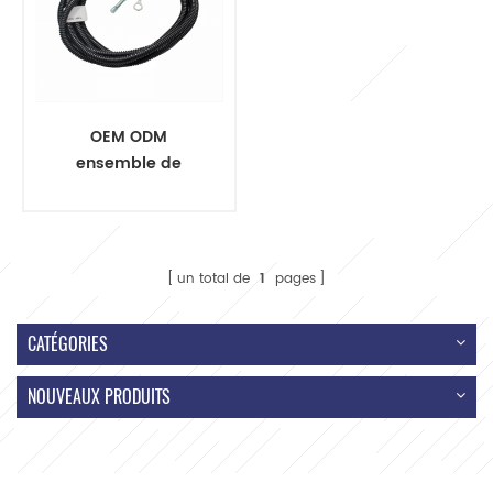
OEM ODM
ensemble de
faisceau de
câblage
automatique de
voiture de harnais
un total de
1
pages
de fil
CATÉGORIES
NOUVEAUX PRODUITS