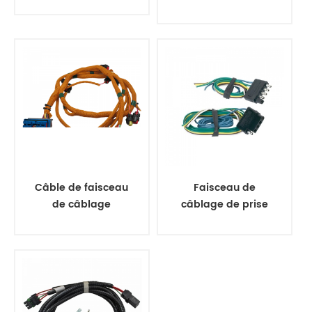
à 5 broches de
type A M12
Câble de faisceau
Faisceau de
de câblage
câblage de prise
moteur 296-4617
de faisceau de
personnalisé
câbles de machine
de jeu
personnalisé t15