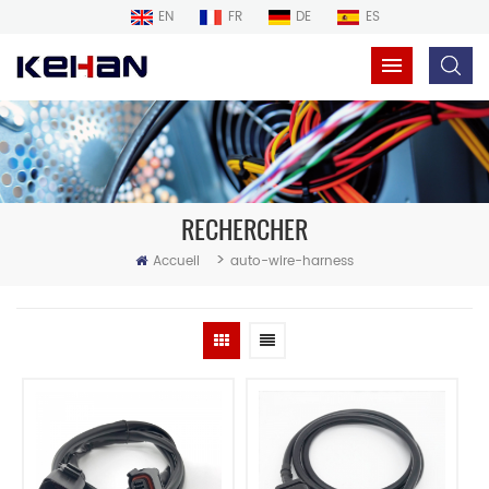
EN
FR
DE
ES
RECHERCHER
>
Accueil
auto-wire-harness