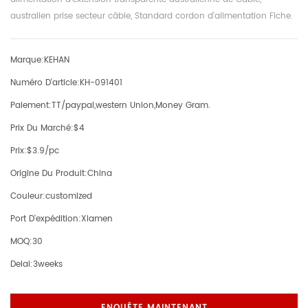
australien prise secteur câble, Standard cordon d'alimentation Fiche.
Marque:
KEHAN
Numéro D'article:
KH-091401
Paiement:
TT/paypal,western Union,Money Gram.
Prix Du Marché:
$4
Prix:
$3.9/pc
Origine Du Produit:
China
Couleur:
customized
Port D'expédition:
Xiamen
MOQ:
30
Delai:
3weeks
ENQUÊTE MAINTENANT