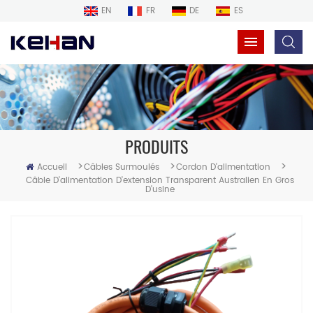
EN
FR
DE
ES
PRODUITS
>
>
>
Accueil
Câbles Surmoulés
Cordon D'alimentation
Câble D'alimentation D'extension Transparent Australien En Gros
D'usine