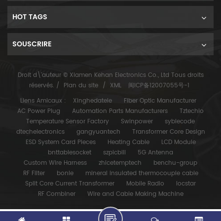
HOT TAGS
SOUSCRIRE
Droit d\'auteur © Xiamen Kehan Electronics Co., Ltd Tous droits
réservés. /
Plan du site
/
XML
闽ICP备12007055号-1
Liens Amicaux :
Xinghedatele
Fiber Optic Manufacturer
AC Power Plug
Automation Parts Manufacturers
Tztechio
Temperature Sensor Factory
Swinpower
syblecode
dtechelectronics
gangyuantech
Transformer Core Design
ESD System Card Pieces
Heating Cable
LCD Module
bnttablesocket
szpicbill
5G Antenna
Custom Wire Harness
zhicetemptech
benchu-group
RF Filter
bonle
mineral insulated thermocouple cable
Split Core Current Transformer
Mobile Radio
locstar
RF Combiner
Wire and Cable Making Machine