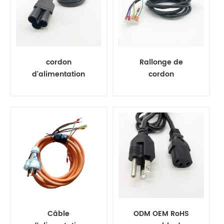
cordon
Rallonge de
d'alimentation
cordon
standard iec 320
d'alimentation ca
c5 mikey mouse
à 3 alvéoles avec
connecteur wago
221
Câble
ODM OEM RoHS