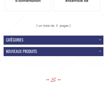
d'alimentation
ensemble de
d'extension
faisceau de câbles
transparent
conforme cordon
australien en gros
d'alimentation c.a.
d'usine
un total de
1
pages
CATÉGORIES
NOUVEAUX PRODUITS
ENVOYER UN MESSAGE
Si vous avez des questions ou des suggestions, s'il vous plaît laissez-
nous un message, nous vous répondrons dès que possible!