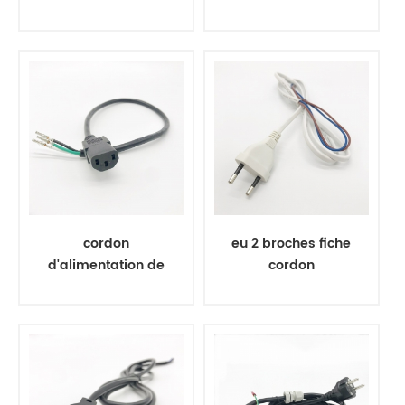
à 3 broches 250 V
extrémie 125V 2
UL standard
plug US
américain
cordon
eu 2 broches fiche
d'alimentation de
cordon
l'appareil
d'alimentation
connecteur femelle
cordon 2.5a 125 v
avec connecteur
de borne