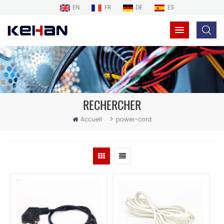
EN
FR
DE
ES
RECHERCHER
>
Accueil
power-cord