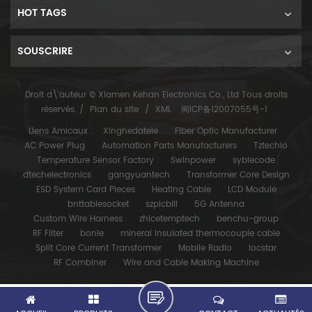
HOT TAGS
SOUSCRIRE
Droit d\'auteur © Xiamen Kehan Electronics Co., Ltd Tous droits
réservés. /
Plan du site
/
XML
闽ICP备12007055号-1
Liens Amicaux :
Xinghedatele
Fiber Optic Manufacturer
AC Power Plug
Automation Parts Manufacturers
Tztechio
Temperature Sensor Factory
Swinpower
syblecode
dtechelectronics
gangyuantech
Transformer Core Design
ESD System Card Pieces
Heating Cable
LCD Module
bnttablesocket
szpicbill
5G Antenna
Custom Wire Harness
zhicetemptech
benchu-group
RF Filter
bonle
mineral insulated thermocouple cable
Split Core Current Transformer
Mobile Radio
locstar
RF Combiner
Wire and Cable Making Machine